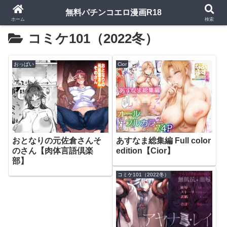
無料パチンコエロ漫画R18
ホーム
検索
コミケ101（2022冬）
おっぱい
Cior
おとなりの元佐倉さんそ
あすなま総集編 Full color
のさん【肉体言語倶楽
edition【Cior】
部】
コミケ101（2022冬）