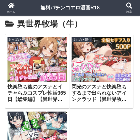
無料パチンコエロ漫画R18
ホーム
検索
異世界牧場（牛）
おっぱい
けもの・獣化
快楽堕ち後のアスナとイ
閃光のアスナと快楽堕ち
チャらぶコスプレ性活365
するまで出られないアイ
日【総集編】【異世界牧
ンクラッド【異世界牧場
場（牛）】
（牛）】
おっぱい