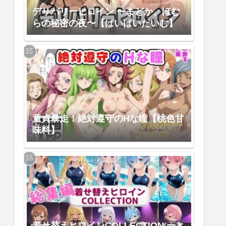
デリバリーヒロイン 〜まどか、ほむ
らの秘密の夜〜【ぱいぱいたいむ】
童貞暴走！絶対遵守のHな瞳【桃色甘
味料】
着せ替えヒロインCOLLECTION ーと