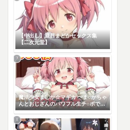
【中出し】鹿目まどかセックス集
【二次元堂】
魔法少女ま◯か☆マギカ 〜ま○かちゃ
んとおじさんのパワフル生チ○ポでハ
メハメ交尾大人の激しいピストンで
おま○こが破裂寸前になるまで種付
け〜【haku】